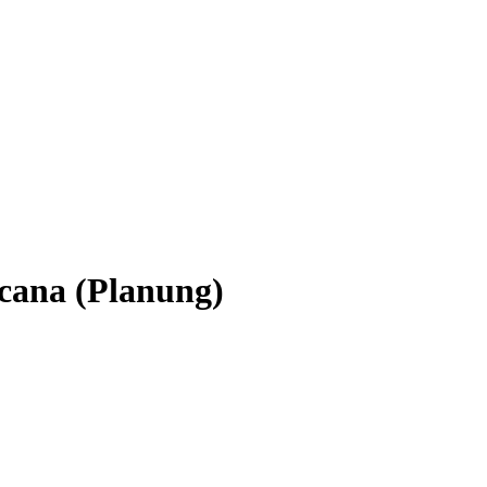
icana
(Planung)
ch