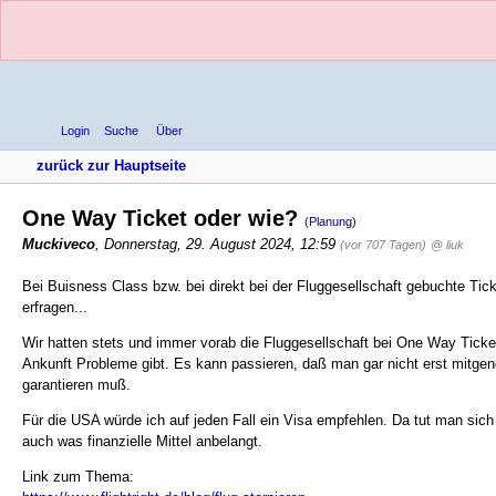
Login
Suche
Über
zurück zur Hauptseite
One Way Ticket oder wie?
(Planung)
Muckiveco
,
Donnerstag, 29. August 2024, 12:59
(vor 707 Tagen)
@ liuk
Bei Buisness Class bzw. bei direkt bei der Fluggesellschaft gebuchte Ti
erfragen...
Wir hatten stets und immer vorab die Fluggesellschaft bei One Way Ticket
Ankunft Probleme gibt. Es kann passieren, daß man gar nicht erst mitgen
garantieren muß.
Für die USA würde ich auf jeden Fall ein Visa empfehlen. Da tut man sich
auch was finanzielle Mittel anbelangt.
Link zum Thema: