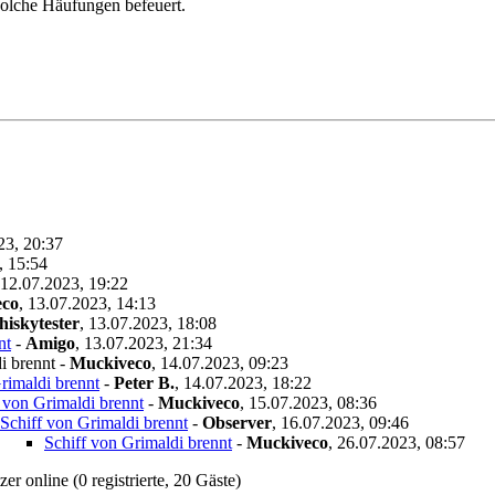
 solche Häufungen befeuert.
23, 20:37
, 15:54
12.07.2023, 19:22
eco
,
13.07.2023, 14:13
iskytester
,
13.07.2023, 18:08
nt
-
Amigo
,
13.07.2023, 21:34
i brennt
-
Muckiveco
,
14.07.2023, 09:23
rimaldi brennt
-
Peter B.
,
14.07.2023, 18:22
 von Grimaldi brennt
-
Muckiveco
,
15.07.2023, 08:36
Schiff von Grimaldi brennt
-
Observer
,
16.07.2023, 09:46
Schiff von Grimaldi brennt
-
Muckiveco
,
26.07.2023, 08:57
r online (0 registrierte, 20 Gäste)