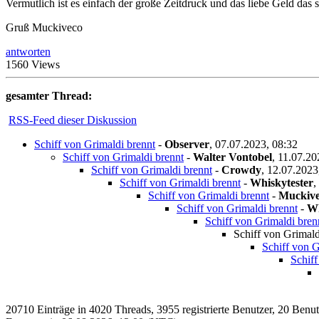
Vermutlich ist es einfach der große Zeitdruck und das liebe Geld das
Gruß Muckiveco
antworten
1560 Views
gesamter Thread:
RSS-Feed dieser Diskussion
Schiff von Grimaldi brennt
-
Observer
,
07.07.2023, 08:32
Schiff von Grimaldi brennt
-
Walter Vontobel
,
11.07.20
Schiff von Grimaldi brennt
-
Crowdy
,
12.07.2023
Schiff von Grimaldi brennt
-
Whiskytester
,
Schiff von Grimaldi brennt
-
Muckiv
Schiff von Grimaldi brennt
-
Wh
Schiff von Grimaldi bren
Schiff von Grimald
Schiff von G
Schiff
20710 Einträge in 4020 Threads, 3955 registrierte Benutzer, 20 Benutze